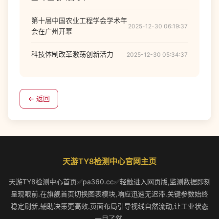
第十届中国农业工程学会学术年
2025-12-30 06:19:37
会在广州开幕
科技体制改革激荡创新活力
2025-12-30 05:34:37
← 返回
天游TY8检测中心官网主页
天游TY8检测中心首页✅pa360.cc✅轻触进入网页版,监测数据即刻
呈现眼前.在旗舰首页切换图表模块,响应迅速无迟滞.关键参数始终
稳定刷新,辅助决策更高效.页面布局引导视线自然流动,让工业状态
一目了然.