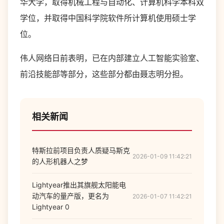
华大学，取得机械工程与自动化、计算机科学本科双
学位，并取得中国科学院软件所计算机使用硕士学
位。
伟人网络日前表明，已在内部建立人工智能实验室、
前沿技能部等部分，这些部分都由聂志明分担。
相关新闻
特斯拉前项目负责人质疑马斯克
2026-01-09 11:42:21
的人形机器人之梦
Lightyear推出其旗舰太阳能电
动汽车的量产版，更名为
2026-01-07 11:42:21
Lightyear 0