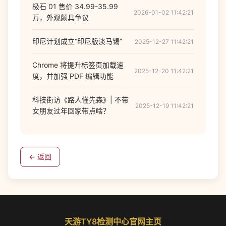
极石 01 售价 34.99-35.99
2026-01-02 11:42:21
万，外观颇具争议
印尼计划成立“印尼版淡马锡”
2025-12-27 11:42:21
Chrome 将提升标签页加载速
2025-12-20 11:42:21
度，并加强 PDF 编辑功能
科技街访《路人懂先森》| 不带
2025-12-19 11:42:21
女朋友过年回家带点啥？
← 返回
天游TY8检测中心官网主页