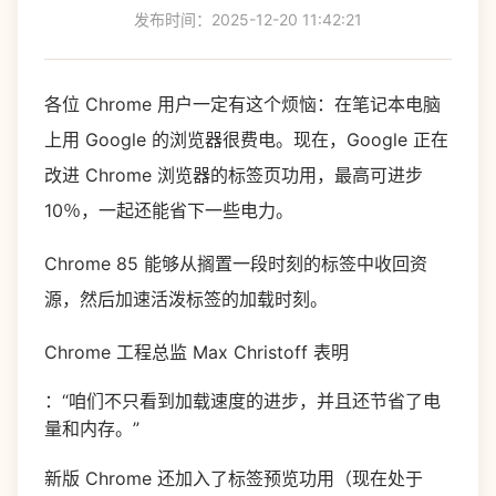
发布时间：2025-12-20 11:42:21
各位 Chrome 用户一定有这个烦恼：在笔记本电脑
上用 Google 的浏览器很费电。现在，Google 正在
改进 Chrome 浏览器的标签页功用，最高可进步
10％，一起还能省下一些电力。
Chrome 85 能够从搁置一段时刻的标签中收回资
源，然后加速活泼标签的加载时刻。
Chrome 工程总监 Max Christoff 表明
：“咱们不只看到加载速度的进步，并且还节省了电
量和内存。”
新版 Chrome 还加入了标签预览功用（现在处于