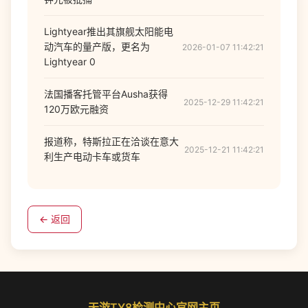
Lightyear推出其旗舰太阳能电
动汽车的量产版，更名为
2026-01-07 11:42:21
Lightyear 0
法国播客托管平台Ausha获得
2025-12-29 11:42:21
120万欧元融资
报道称，特斯拉正在洽谈在意大
2025-12-21 11:42:21
利生产电动卡车或货车
← 返回
天游TY8检测中心官网主页