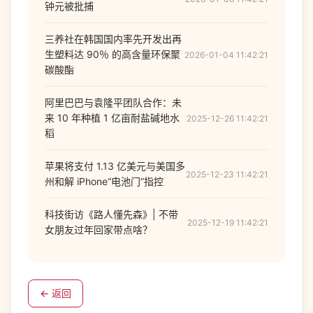
钟元被批捕
三养社在韩国国内率先开发出再
生塑料达 90％ 的高含量环保聚
2026-01-04 11:42:21
碳酸酯
阿里巴巴与袁隆平团队合作：未
来 10 年种植 1 亿亩耐盐碱地水
2025-12-26 11:42:21
稻
苹果将支付 1.13 亿美元与美国多
2025-12-23 11:42:21
州和解 iPhone“电池门”指控
科技街访《路人懂先森》| 不带
2025-12-19 11:42:21
女朋友过年回家带点啥？
← 返回