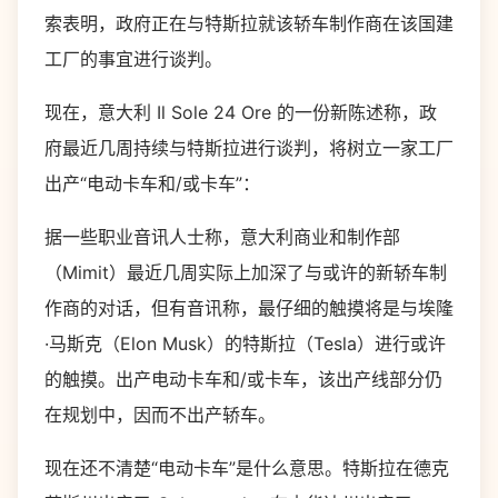
索表明，政府正在与特斯拉就该轿车制作商在该国建
工厂的事宜进行谈判。
现在，意大利 Il Sole 24 Ore 的一份新陈述称，政
府最近几周持续与特斯拉进行谈判，将树立一家工厂
出产“电动卡车和/或卡车”：
据一些职业音讯人士称，意大利商业和制作部
（Mimit）最近几周实际上加深了与或许的新轿车制
作商的对话，但有音讯称，最仔细的触摸将是与埃隆
·马斯克（Elon Musk）的特斯拉（Tesla）进行或许
的触摸。出产电动卡车和/或卡车，该出产线部分仍
在规划中，因而不出产轿车。
现在还不清楚“电动卡车”是什么意思。特斯拉在德克