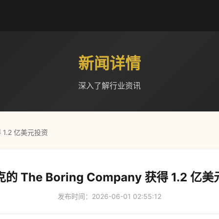
新闻详情
深入了解行业资讯
得 1.2 亿美元投资
的 The Boring Company 获得 1.2 亿
发布时间：2026-06-01 02:55:12