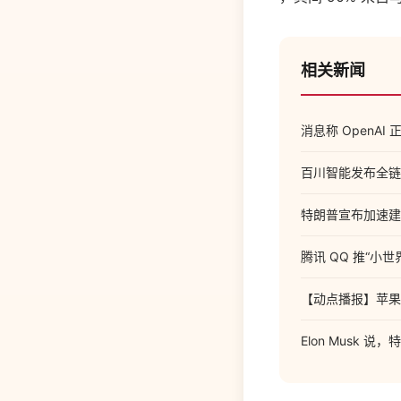
相关新闻
消息称 OpenAI
百川智能发布全链路领
特朗普宣布加速建
腾讯 QQ 推“小
【动点播报】苹果收
Elon Musk