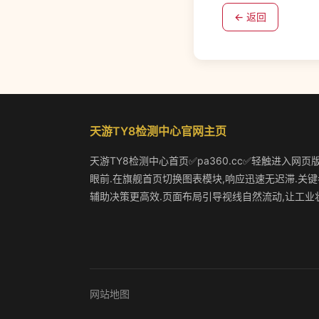
← 返回
天游TY8检测中心官网主页
天游TY8检测中心首页✅pa360.cc✅轻触进入网页
眼前.在旗舰首页切换图表模块,响应迅速无迟滞.关键
辅助决策更高效.页面布局引导视线自然流动,让工业
网站地图