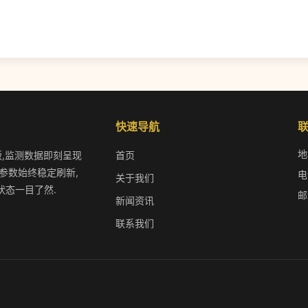
快速导航
地
版,监测数据即刻呈现
首页
参数始终稳定刷新,
电
关于我们
状态一目了然.
邮
新闻资讯
联系我们