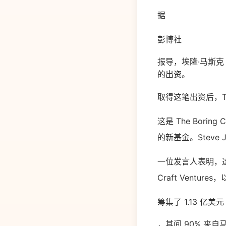
据
彭博社
报导，埃隆·马斯克（E
的出资。
取得这笔出资后，The
这是 The Bori
的新基金。Steve 
一位发言人表明，这
Craft Ventures
筹集了 1.13 亿美元
，其间 90% 来