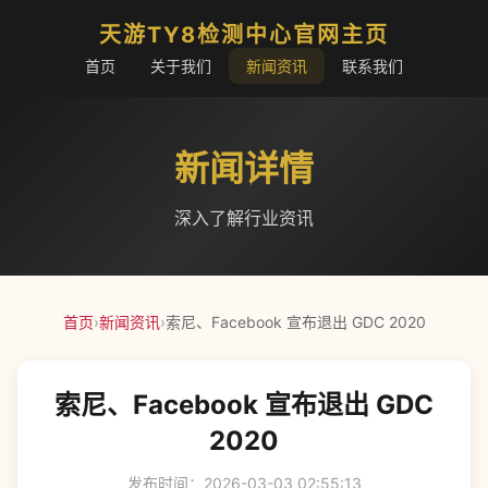
天游TY8检测中心官网主页
首页
关于我们
新闻资讯
联系我们
新闻详情
深入了解行业资讯
首页
›
新闻资讯
›
索尼、Facebook 宣布退出 GDC 2020
索尼、Facebook 宣布退出 GDC
2020
发布时间：2026-03-03 02:55:13