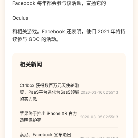
Facebook 每年都会参与该活动，宣扬它的
Oculus
和相关游戏。Facebook 还表明，他们 2021 年将持
续参与 GDC 的活动。
相关新闻
Ctrlbox 获得数百万元天使轮融
资，PaaS平台进化为SasS领域
2026-03-16 02:55:13
的实力派
苹果终于推出 iPhone XR 官方
2026-03-05 02:55:13
透明保护壳
索尼、Facebook 宣布退出