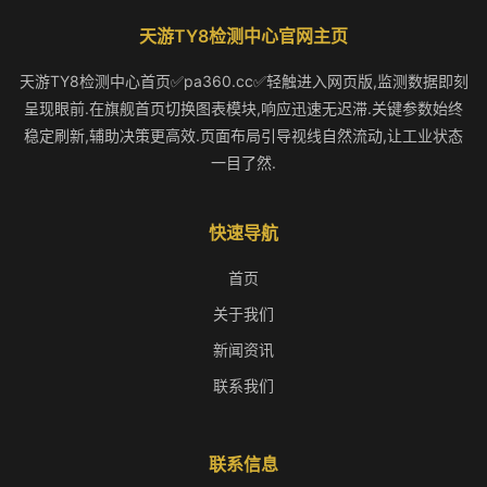
天游TY8检测中心官网主页
天游TY8检测中心首页✅pa360.cc✅轻触进入网页版,监测数据即刻
呈现眼前.在旗舰首页切换图表模块,响应迅速无迟滞.关键参数始终
稳定刷新,辅助决策更高效.页面布局引导视线自然流动,让工业状态
一目了然.
快速导航
首页
关于我们
新闻资讯
联系我们
联系信息