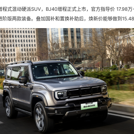
式混动硬派SUV，BJ40增程正式上市，官方指导价 17.98万- 
阶版两款装备。叠加国补和置换补助后，焕新价能够做到15.4