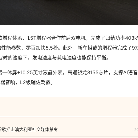
增程体系，1.5T增程器合作前后双电机，完成了归纳功率403k
m的性能参数，零百加快5.5秒。此外，新车搭载的增程器完成了97
里/时的速度下，发电速度与耗电速度也能保持平衡。
副驾一体屏+10.25英寸液晶外表，高通骁龙8155芯片，支撑AI
12扬声器音响，L2级辅佐驾驭。
ok和谷歌抨击澳大利亚社交媒体禁令
2