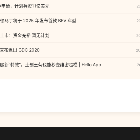
IPO申请，计划募资11亿美元
2
马丁将于 2025 年发布首款 BEV 车型
2
上市：资金充裕 暂无计划
2
 宣布退出 GDC 2020
2
“特效”，土创王菊也能秒变维密超模 | Hello App
2