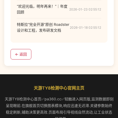
“欢迎光临，明年再来！”｜年度
2026-01-23 02:55:12
回顾
特斯拉“完全开源”原创 Roadster
2026-01-18 02:55:12
设计和工程，发布研发文档
← 返回
天游TY8检测中心官网主页
天游TY8检测中心首页✅pa360.cc✅轻触进入网页版,监测数据即刻
呈现眼前.在旗舰首页切换图表模块,响应迅速无迟滞.关键参数始终
稳定刷新,辅助决策更高效.页面布局引导视线自然流动,让工业状态