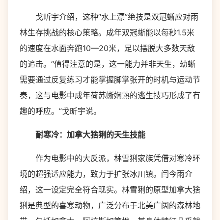
戈昕宇介绍，这种“水上漂”绝技是双冠蜥应对雨
林生存挑战的核心策略。成年双冠蜥能以每秒1.5米
的速度在水面奔跑10—20米，足以摆脱大多数天敌
的追击。“值得注意的是，这一能力并非天生，幼蜥
需要通过反复练习才能掌握脚掌张开的时机与运动节
奏，这与电影中成年荷苏蜥娴熟的逃生技巧形成了有
趣的呼应。”戈昕宇说。
耐寒冷：加拿大猞猁的天生技能
作为电影中的大反派，林雪猁家族凭借对寒冷环
境的超强适应能力，致力于扩张冰川镇。闫今雨介
绍，这一设定完全符合现实。林雪猁的原型加拿大猞
猁是典型的喜寒动物，广泛分布于北美广阔的森林地