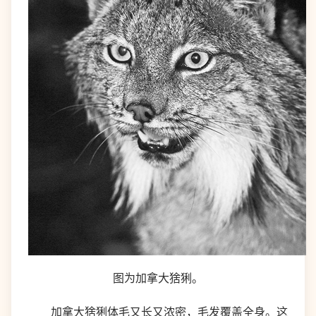
图为加拿大猞猁。
加拿大猞猁体毛又长又浓密，毛发覆盖全身。这