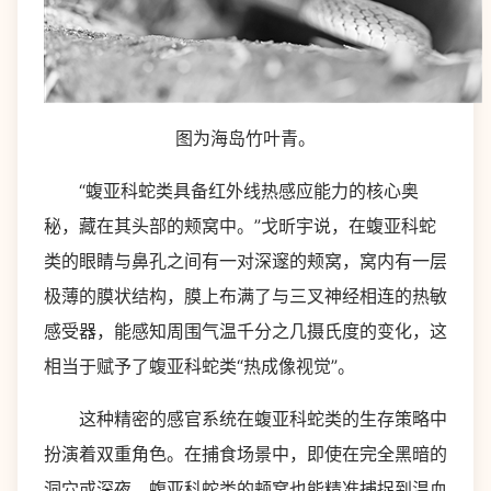
图为海岛竹叶青。
“蝮亚科蛇类具备红外线热感应能力的核心奥
秘，藏在其头部的颊窝中。”戈昕宇说，在蝮亚科蛇
类的眼睛与鼻孔之间有一对深邃的颊窝，窝内有一层
极薄的膜状结构，膜上布满了与三叉神经相连的热敏
感受器，能感知周围气温千分之几摄氏度的变化，这
相当于赋予了蝮亚科蛇类“热成像视觉”。
这种精密的感官系统在蝮亚科蛇类的生存策略中
扮演着双重角色。在捕食场景中，即使在完全黑暗的
洞穴或深夜，蝮亚科蛇类的颊窝也能精准捕捉到温血