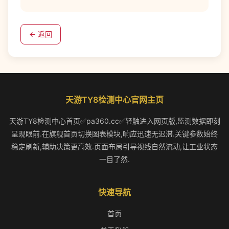
← 返回
天游TY8检测中心官网主页
天游TY8检测中心首页✅pa360.cc✅轻触进入网页版,监测数据即刻
呈现眼前.在旗舰首页切换图表模块,响应迅速无迟滞.关键参数始终
稳定刷新,辅助决策更高效.页面布局引导视线自然流动,让工业状态
一目了然.
快速导航
首页