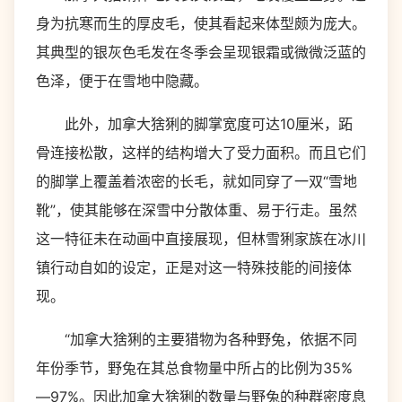
身为抗寒而生的厚皮毛，使其看起来体型颇为庞大。
其典型的银灰色毛发在冬季会呈现银霜或微微泛蓝的
色泽，便于在雪地中隐藏。
此外，加拿大猞猁的脚掌宽度可达10厘米，跖
骨连接松散，这样的结构增大了受力面积。而且它们
的脚掌上覆盖着浓密的长毛，就如同穿了一双“雪地
靴”，使其能够在深雪中分散体重、易于行走。虽然
这一特征未在动画中直接展现，但林雪猁家族在冰川
镇行动自如的设定，正是对这一特殊技能的间接体
现。
“加拿大猞猁的主要猎物为各种野兔，依据不同
年份季节，野兔在其总食物量中所占的比例为35%
—97%。因此加拿大猞猁的数量与野兔的种群密度息