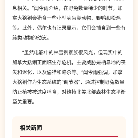
息相关。”闫今雨介绍，在野兔数量稀少的时节，加
拿大猞猁会猎食一些小型啮齿类动物、野鸭和松鸡
等。此外，偶尔也有记录显示，它们会捕食到一些有
蹄类动物的幼崽。
“虽然电影中的林雪猁家族很风光，但现实中的
加拿大猞猁正面临生存危机，主要威胁是栖息地的丧
失和退化，以及偷猎和路杀等。”闫今雨强调，加拿
大猞猁作为生态系统的“调节器”，通过控制野兔数量
防止植被被过度啃食，对维持北美北部森林生态平衡
至关重要。
相关新闻