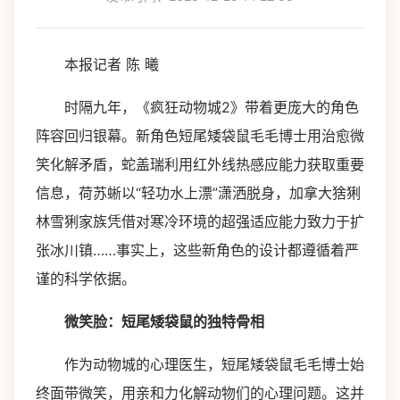
本报记者 陈 曦
时隔九年，《疯狂动物城2》带着更庞大的角色
阵容回归银幕。新角色短尾矮袋鼠毛毛博士用治愈微
笑化解矛盾，蛇盖瑞利用红外线热感应能力获取重要
信息，荷苏蜥以“轻功水上漂”潇洒脱身，加拿大猞猁
林雪猁家族凭借对寒冷环境的超强适应能力致力于扩
张冰川镇……事实上，这些新角色的设计都遵循着严
谨的科学依据。
微笑脸：短尾矮袋鼠的独特骨相
作为动物城的心理医生，短尾矮袋鼠毛毛博士始
终面带微笑，用亲和力化解动物们的心理问题。这并