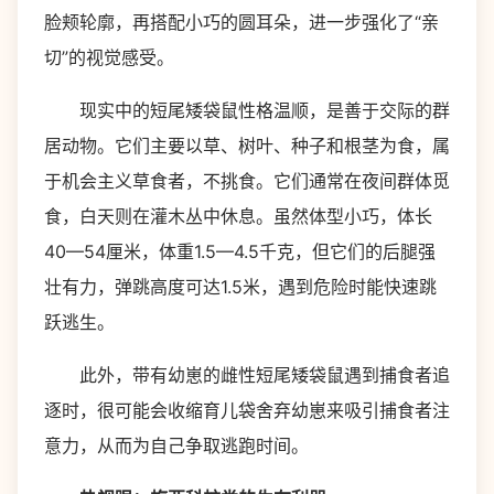
脸颊轮廓，再搭配小巧的圆耳朵，进一步强化了“亲
切”的视觉感受。
现实中的短尾矮袋鼠性格温顺，是善于交际的群
居动物。它们主要以草、树叶、种子和根茎为食，属
于机会主义草食者，不挑食。它们通常在夜间群体觅
食，白天则在灌木丛中休息。虽然体型小巧，体长
40—54厘米，体重1.5—4.5千克，但它们的后腿强
壮有力，弹跳高度可达1.5米，遇到危险时能快速跳
跃逃生。
此外，带有幼崽的雌性短尾矮袋鼠遇到捕食者追
逐时，很可能会收缩育儿袋舍弃幼崽来吸引捕食者注
意力，从而为自己争取逃跑时间。