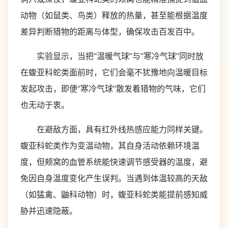
动物（如鼠类、鸟类）释放的热量，甚至能根据温度
差异判断猎物的距离与体型，确保攻击百发百中。
实验显示，当把“温暖气球”与“寒冷气球”同时放
在蝮亚科蛇类面前时，它们会毫不犹豫地向温暖目标
发起攻击，即便“寒冷气球”散发着猎物的气味，它们
也无动于衷。
在避敌方面，具有红外线热感应能力同样关键。
蝮亚科蛇类作为变温动物，其自身活动依赖环境温
度，但颊窝的血管系统能快速调节感受器的温度，避
免因自身温度变化产生误判。当遇到体温较高的天敌
（如猛禽、鼬科动物）时，蝮亚科蛇类能提前感知威
胁并迅速隐蔽。