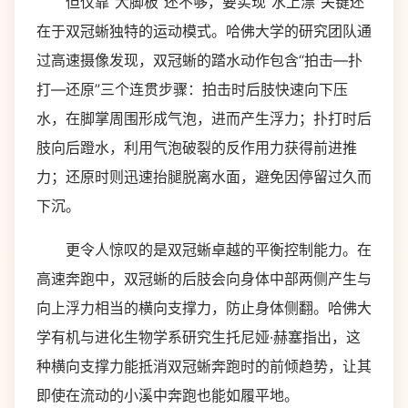
但仅靠“大脚板”还不够，要实现“水上漂”关键还
在于双冠蜥独特的运动模式。哈佛大学的研究团队通
过高速摄像发现，双冠蜥的踏水动作包含“拍击—扑
打—还原”三个连贯步骤：拍击时后肢快速向下压
水，在脚掌周围形成气泡，进而产生浮力；扑打时后
肢向后蹬水，利用气泡破裂的反作用力获得前进推
力；还原时则迅速抬腿脱离水面，避免因停留过久而
下沉。
更令人惊叹的是双冠蜥卓越的平衡控制能力。在
高速奔跑中，双冠蜥的后肢会向身体中部两侧产生与
向上浮力相当的横向支撑力，防止身体侧翻。哈佛大
学有机与进化生物学系研究生托尼娅·赫塞指出，这
种横向支撑力能抵消双冠蜥奔跑时的前倾趋势，让其
即使在流动的小溪中奔跑也能如履平地。