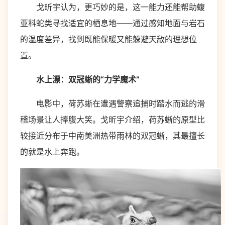
戈昕宇认为，更巧妙的是，这一能力还能帮助蝮
亚科蛇类寻找适宜的栖息地——通过感知地面与岩石
的温度差异，找到既能保暖又能躲避天敌的理想位
置。
水上漂：双冠蜥的“力学魔术”
电影中，荷苏蜥在遭遇警察追捕时踏水而逃的滑
稽场景让人捧腹大笑。戈昕宇介绍，荷苏蜥的原型比
较接近分布于中南美洲热带雨林的双冠蜥，其最擅长
的就是水上奔跑。