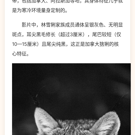
带，包括加拿大、阿拉斯加等地，其身体特征几乎就
是为寒冷环境量身定制的。
影片中，林雪猁家族成员通体呈银灰色、无明显
斑点，耳尖黑毛修长（超过3厘米），尾巴较短（仅
10—15厘米）且尾尖纯黑，这正是加拿大猞猁的核
心特征。