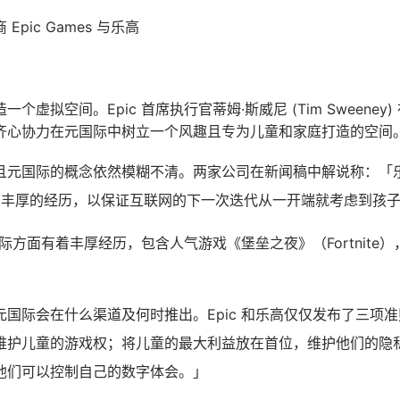
pic Games 与乐高
个虚拟空间。Epic 首席执行官蒂姆·斯威尼 (Tim Sweeney
齐心协力在元国际中树立一个风趣且专为儿童和家庭打造的空间
元国际的概念依然模糊不清。两家公司在新闻稿中解说称：「乐高
合他们丰厚的经历，以保证互联网的下一次迭代从一开端就考虑到孩
拟国际方面有着丰厚经历，包含人气游戏《堡垒之夜》（Fortnite
国际会在什么渠道及何时推出。Epic 和乐高仅仅发布了三项
维护儿童的游戏权；将儿童的最大利益放在首位，维护他们的隐
他们可以控制自己的数字体会。」