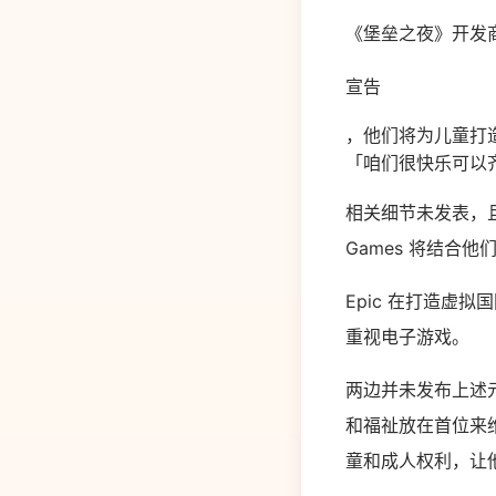
《堡垒之夜》开发商 E
宣告
，他们将为儿童打造一
「咱们很快乐可以
相关细节未发表，且
Games 将结
Epic 在打造虚
重视电子游戏。
两边并未发布上述元
和福祉放在首位来
童和成人权利，让