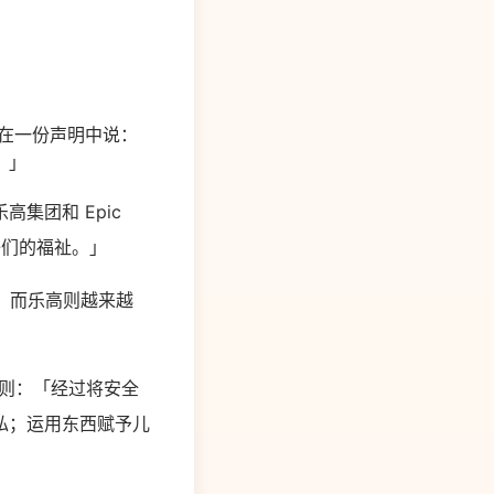
) 在一份声明中说：
。」
集团和 Epic
子们的福祉。」
），而乐高则越来越
准则：「经过将安全
私；运用东西赋予儿