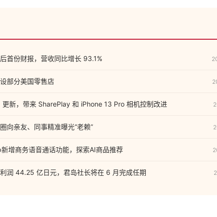
首份财报，营收同比增长 93.1%
2
设部分美国零售店
2
1 更新，带来 SharePlay 和 iPhone 13 Pro 相机控制改进
2
圈向亲友、同事精准曝光“老赖”
2
sApp新增商务语音通话功能，探索AI商品推荐
2
润 44.25 亿日元，君岛社长将在 6 月完成任期
2