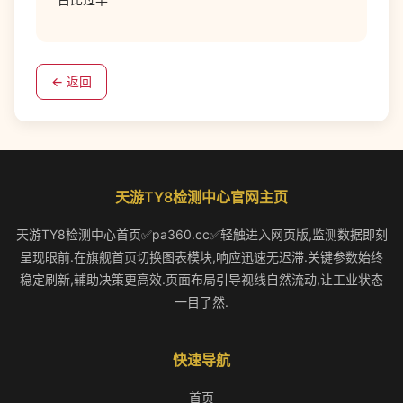
← 返回
天游TY8检测中心官网主页
天游TY8检测中心首页✅pa360.cc✅轻触进入网页版,监测数据即刻
呈现眼前.在旗舰首页切换图表模块,响应迅速无迟滞.关键参数始终
稳定刷新,辅助决策更高效.页面布局引导视线自然流动,让工业状态
一目了然.
快速导航
首页