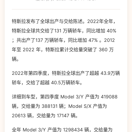
特斯拉发布了全球出产与交给陈述。2022年全年，
特斯拉全球共交给了131 万辆轿车，同比增加 40%
；共出产了137 万辆轿车，同比增加 47% 。2012
年至 2022 年，特斯拉累计交给量突破了 360 万
辆。
2022年第四季度，特斯拉全球出产了超越 43.9万辆
轿车，交给了超越 40.5万辆轿车。
详细到车型，第四季度 Model 3/Y 产值为 419088
辆，交给量为 388131 辆；Model S/X 产值为
20613 辆，交给量为 17147 辆。
全年 Model 3/Y 产值为 1298434 辆，交给量为