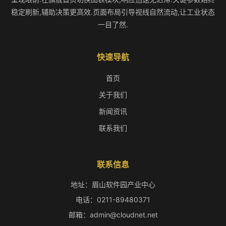
稳定刷新,辅助决策更高效.页面布局引导视线自然流动,让工业状态
一目了然.
快速导航
首页
关于我们
新闻资讯
联系我们
联系信息
地址：眉山软件园产业中心
电话：0211-89480371
邮箱：admin@cloudnet.net