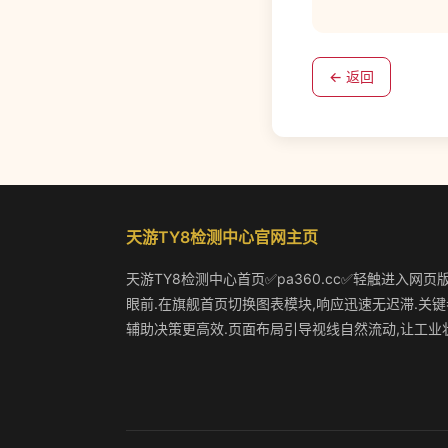
← 返回
天游TY8检测中心官网主页
天游TY8检测中心首页✅pa360.cc✅轻触进入网页
眼前.在旗舰首页切换图表模块,响应迅速无迟滞.关键
辅助决策更高效.页面布局引导视线自然流动,让工业