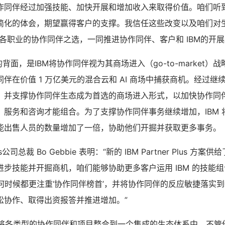
作同伴经过加强技能、加快开展和增加收入来取得价值。咱们听
简化的体会，期望赢得客户的支撑。我信任这些改变以及咱们对
成为各职业的协作同伴之选，一同推进协作同伴、客户和 IBM的开展
 Plus的背面，是IBM将协作同伴视为其商场进入（go-to-marke
伴在价值 1 万亿美元的混合云和 AI 商场中捕获商机。经过继续
，并支撑协作同伴生态成为首选的商场进入形式，以加快协作同
、服务和咨询才能组合。为了支撑协作同伴事务继续增加，IBM 
能出售人员的数量增加了一倍，协助他们开掘并获取更多事务。
tions公司总裁 Bo Gebbie 表明：“新的 IBM Partner Plus 
步技能并开掘商机，咱们能够协助更多客户运用 IBM 的技能
任何时候都更注重‘协作同伴榜首’，并将协作同伴的反应敏捷落实
松协作、取得出资报答并推进增加。”
r Plus 将各类型的协作同伴和项目整合到一个集成的生态体系中，不管他