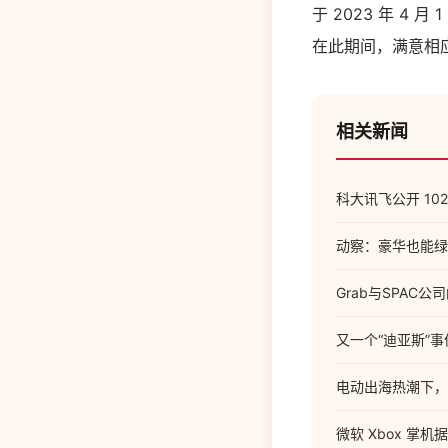
于 2023 年 4 月
在此期间，满意相
相关新闻
科大讯飞公开 10
动察：豪华也能绿色
Grab与SPAC
又一个“迪亚斯”
电动出海热潮下，
微软 Xbox 掌机