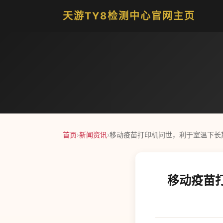
天游TY8检测中心官网主页
首页
›
新闻资讯
›
移动疫苗打印机问世，利于室温下长
移动疫苗