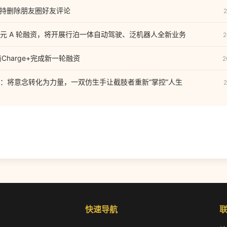
已支持删除朋友圈好友评论
2
元 A 轮融资，将开展行泊一体自动驾驶、泛机器人全新业务
2
Charge+完成新一轮融资
2
：将意念转化为力量，一双仿生手让截肢者重新“掌控”人生
2
快速导航