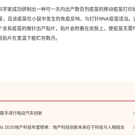
科学家成功研制出一种可一天内出产数百剂疫苗的移动疫苗打印
疫苗，且该疫苗在小鼠中发生的免疫反响，与打针RNA疫苗适当。
个含有疫苗的微针出产贴片，贴片会附着在皮肤上，使疫苗无需
苗贴片在室温下能贮存数月。
联手进行电动汽车创新
2
Awards 2020地产科技年度榜单：地产科技创新未来在于科技与人相结合
2