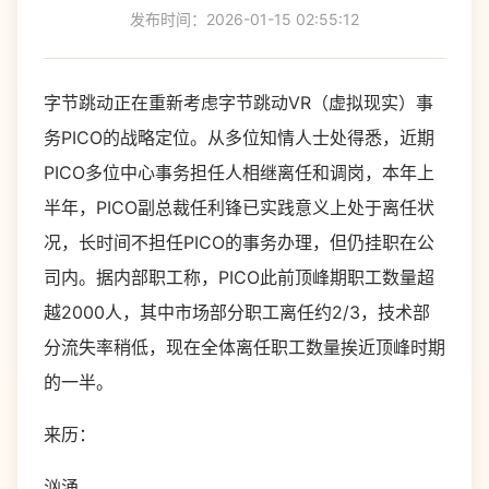
发布时间：2026-01-15 02:55:12
字节跳动正在重新考虑字节跳动VR（虚拟现实）事
务PICO的战略定位。从多位知情人士处得悉，近期
PICO多位中心事务担任人相继离任和调岗，本年上
半年，PICO副总裁任利锋已实践意义上处于离任状
况，长时间不担任PICO的事务办理，但仍挂职在公
司内。据内部职工称，PICO此前顶峰期职工数量超
越2000人，其中市场部分职工离任约2/3，技术部
分流失率稍低，现在全体离任职工数量挨近顶峰时期
的一半。
来历：
汹涌