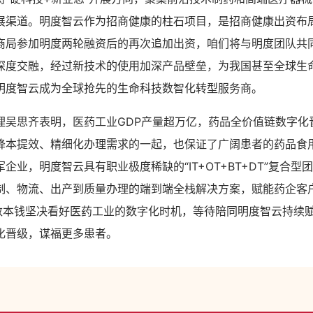
展渠道。明度智云作为招商健康的柱石项目，是招商健康出资布
商局参加明度两轮融资后的再次追加出资，咱们将与明度团队共
深度交融，经过新技术的使用加深产品壁垒，为我国甚至全球生
明度智云成为全球抢先的生命科技数智化转型服务商。
理吴思齐表明，医药工业GDP产量超万亿，药品全价值链数字化
降本提效、精细化办理需求的一起，也保证了广阔患者的药品食
企业，明度智云具有职业极度稀缺的“IT+OT+BT+DT”复合型
制、物流、出产到质量办理的端到端全栈解决方案，赋能药企客户
指数本钱坚决看好医药工业的数字化时机，等待陪同明度智云持续
化晋级，谋福更多患者。