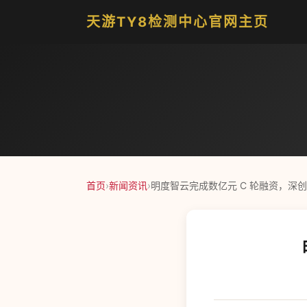
天游TY8检测中心官网主页
首页
›
新闻资讯
›
明度智云完成数亿元 C 轮融资，深