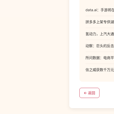
data.ai：手游将
拼多多上架专供湖北
氢动力，上汽大通M
动察：巨头的反击
所问数据：电商平
信之威获数千万元
← 返回