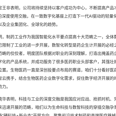
官王非表明，公司将持续坚持以客户成功为中心，不断提高产品
品的深度使用交融，在一致数字化基座上打造下一代AI驱动的轻量
以及企业集团化、全球化的趋势。
明，制药工业作为我国智能化水平要点提高十大范畴之一，全体
已限制了工业的进一步开展，数智化转型是药企生计开展的必经
范畴的佼佼者，明度团队根据对职业的深刻理解，打造出掩盖药
字化的产品系统，并成功服务了很多医药职业头部客户，其强壮
位置。生物医药一直是深创投要点布局的赛道，咱们十分看好医
智云携手，结合生物医药企业数字化需求，捉住数字经济开展的
助力。
晓华表明，科技与工业的深度交融是我国应对应战、抢抓时机、
来迅速开展的范畴，咱们以为生命科技与数智科技的穿插交融孕
持“硬科技+新业态”开展方向，聚集前沿技术制药和高端医疗器