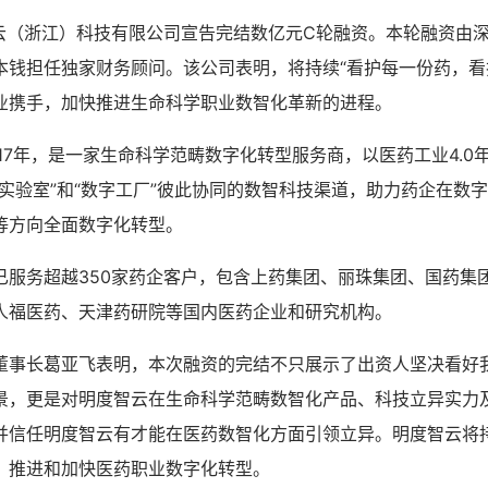
智云（浙江）科技有限公司宣告完结数亿元C轮融资。本轮融资由
本钱担任独家财务顾问。该公司表明，将持续“看护每一份药，看
业携手，加快推进生命科学职业数智化革新的进程。
17年，是一家生命科学范畴数字化转型服务商，以医药工业4.0
字实验室”和“数字工厂”彼此协同的数智科技渠道，助力药企在数
等方向全面数字化转型。
已服务超越350家药企客户，包含上药集团、丽珠集团、国药集
人福医药、天津药研院等国内医药企业和研究机构。
董事长葛亚飞表明，本次融资的完结不只展示了出资人坚决看好
景，更是对明度智云在生命科学范畴数智化产品、科技立异实力
并信任明度智云有才能在医药数智化方面引领立异。明度智云将
，推进和加快医药职业数字化转型。