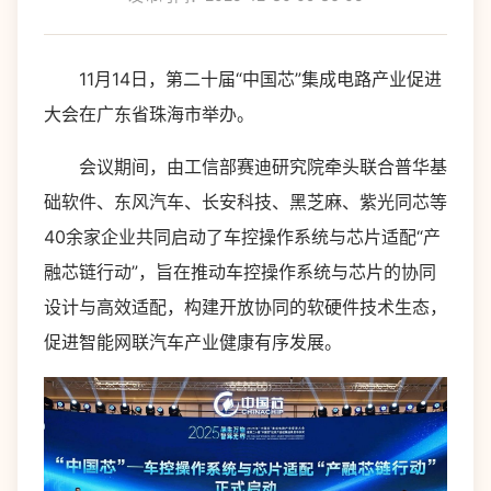
11月14日，第二十届“中国芯”集成电路产业促进
大会在广东省珠海市举办。
会议期间，由工信部赛迪研究院牵头联合普华基
础软件、东风汽车、长安科技、黑芝麻、紫光同芯等
40余家企业共同启动了车控操作系统与芯片适配“产
融芯链行动”，旨在推动车控操作系统与芯片的协同
设计与高效适配，构建开放协同的软硬件技术生态，
促进智能网联汽车产业健康有序发展。