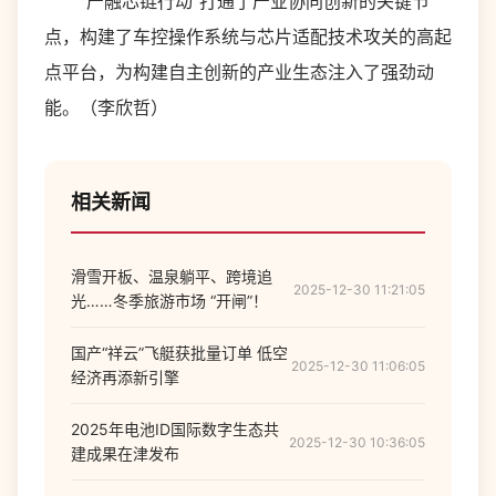
“产融芯链行动”打通了产业协同创新的关键节
点，构建了车控操作系统与芯片适配技术攻关的高起
点平台，为构建自主创新的产业生态注入了强劲动
能。（李欣哲）
相关新闻
滑雪开板、温泉躺平、跨境追
2025-12-30 11:21:05
光……冬季旅游市场 “开闸”！
国产“祥云”飞艇获批量订单 低空
2025-12-30 11:06:05
经济再添新引擎
2025年电池ID国际数字生态共
2025-12-30 10:36:05
建成果在津发布