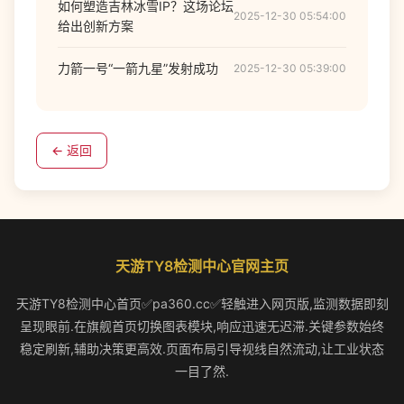
如何塑造吉林冰雪IP？这场论坛
2025-12-30 05:54:00
给出创新方案
力箭一号“一箭九星”发射成功
2025-12-30 05:39:00
← 返回
天游TY8检测中心官网主页
天游TY8检测中心首页✅pa360.cc✅轻触进入网页版,监测数据即刻
呈现眼前.在旗舰首页切换图表模块,响应迅速无迟滞.关键参数始终
稳定刷新,辅助决策更高效.页面布局引导视线自然流动,让工业状态
一目了然.