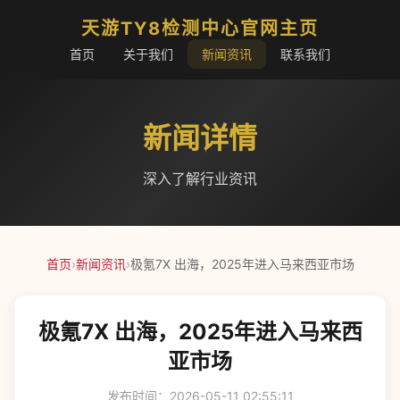
天游TY8检测中心官网主页
首页
关于我们
新闻资讯
联系我们
新闻详情
深入了解行业资讯
首页
›
新闻资讯
›
极氪7X 出海，2025年进入马来西亚市场
极氪7X 出海，2025年进入马来西
亚市场
发布时间：2026-05-11 02:55:11