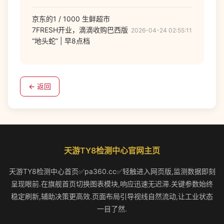
京东的1 / 1000 生鲜超市
7FRESH开业，滴滴收购巴西版
2026-04-24 02:55:11
“地头蛇” | 早8点档
← 返回
天游TY8检测中心官网主页
天游TY8检测中心首页✅pa360.cc✅轻触进入网页版,监测数据即刻
呈现眼前.在旗舰首页切换图表模块,响应迅速无迟滞.关键参数始终
稳定刷新,辅助决策更高效.页面布局引导视线自然流动,让工业状态
一目了然.