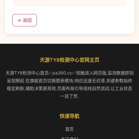
← 返回
天游TY8检测中心官网主页
天游TY8检测中心首页✅pa360.cc✅轻触进入网页版,监测数据即刻
呈现眼前.在旗舰首页切换图表模块,响应迅速无迟滞.关键参数始终
稳定刷新,辅助决策更高效.页面布局引导视线自然流动,让工业状态
一目了然.
快速导航
首页