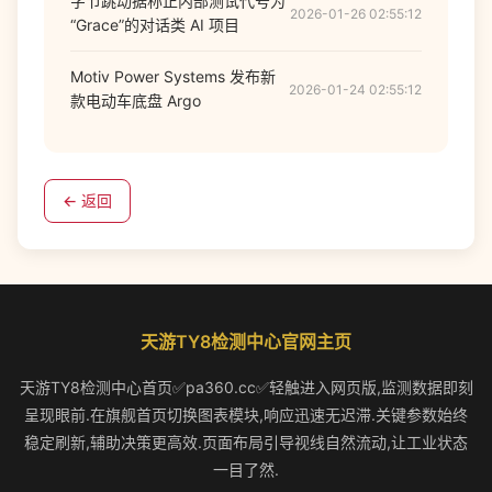
字节跳动据称正内部测试代号为
2026-01-26 02:55:12
“Grace”的对话类 AI 项目
Motiv Power Systems 发布新
2026-01-24 02:55:12
款电动车底盘 Argo
← 返回
天游TY8检测中心官网主页
天游TY8检测中心首页✅pa360.cc✅轻触进入网页版,监测数据即刻
呈现眼前.在旗舰首页切换图表模块,响应迅速无迟滞.关键参数始终
稳定刷新,辅助决策更高效.页面布局引导视线自然流动,让工业状态
一目了然.