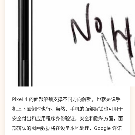
Pixel 4 的面部解锁支撑不同方向解锁，也就是说手
机上下颠倒时也行。当然，手机的面部解锁也可用于
安全付出和应用程序身份验证。安全和隐私方面，面
部辨认的图画数据将在设备本地处理，Google 许诺