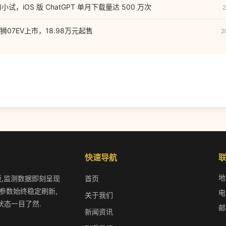
刀小试，iOS 版 ChatGPT 单月下载量达 500 万次
2
07EV上市，18.98万元起售
2
快速导航
地
版,监测数据即刻呈现
首页
参数始终稳定刷新,
电
关于我们
状态一目了然.
邮
新闻资讯