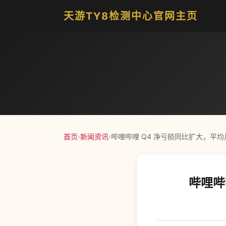
天游TY8检测中心官网主页
首页
›
新闻资讯
›
哔哩哔哩 Q4 净亏损同比扩大，平均月
哔哩哔