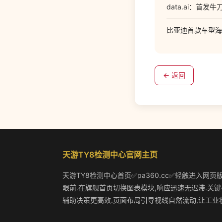
data.ai：首发牛
比亚迪首款车型海狮
← 返回
天游TY8检测中心官网主页
天游TY8检测中心首页✅pa360.cc✅轻触进入网页
眼前.在旗舰首页切换图表模块,响应迅速无迟滞.关键
辅助决策更高效.页面布局引导视线自然流动,让工业