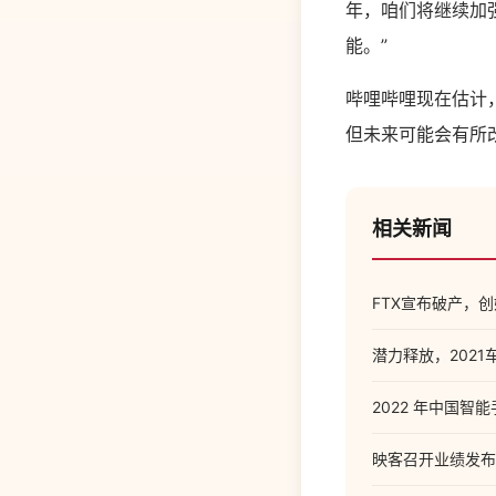
年，咱们将继续加
能。”
哔哩哔哩现在估计，公
但未来可能会有所改
相关新闻
FTX宣布破产，
潜力释放，202
2022 年中国智
映客召开业绩发布