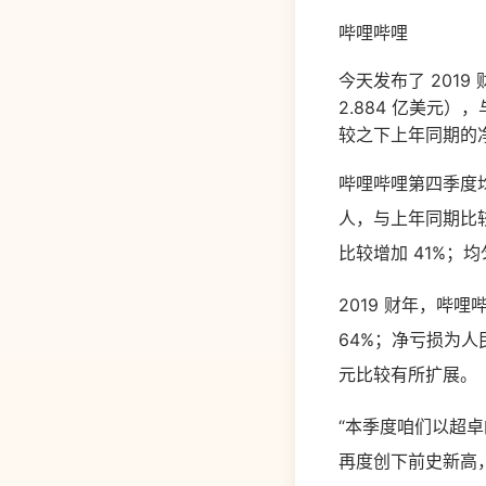
哔哩哔哩
今天发布了 201
2.884 亿美元）
较之下上年同期的净
哔哩哔哩第四季度均匀
人，与上年同期比较
比较增加 41%；均
2019 财年，哔哩哔
64%；净亏损为人民币
元比较有所扩展。
“本季度咱们以超
再度创下前史新高，