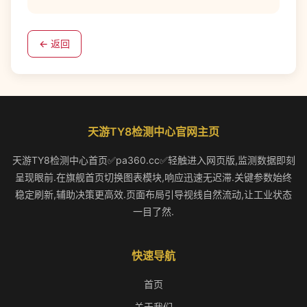
← 返回
天游TY8检测中心官网主页
天游TY8检测中心首页✅pa360.cc✅轻触进入网页版,监测数据即刻
呈现眼前.在旗舰首页切换图表模块,响应迅速无迟滞.关键参数始终
稳定刷新,辅助决策更高效.页面布局引导视线自然流动,让工业状态
一目了然.
快速导航
首页
关于我们