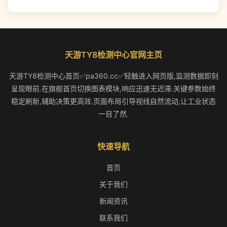
天游TY8检测中心官网主页
天游TY8检测中心首页✅pa360.cc✅轻触进入网页版,监测数据即刻
呈现眼前.在旗舰首页切换图表模块,响应迅速无迟滞.关键参数始终
稳定刷新,辅助决策更高效.页面布局引导视线自然流动,让工业状态
一目了然.
快速导航
首页
关于我们
新闻资讯
联系我们