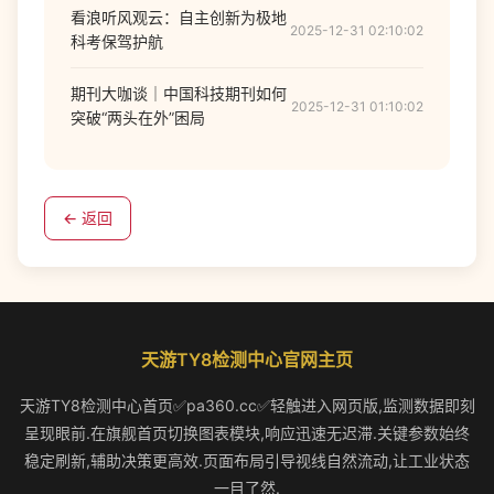
看浪听风观云：自主创新为极地
2025-12-31 02:10:02
科考保驾护航
期刊大咖谈｜中国科技期刊如何
2025-12-31 01:10:02
突破“两头在外”困局
← 返回
天游TY8检测中心官网主页
天游TY8检测中心首页✅pa360.cc✅轻触进入网页版,监测数据即刻
呈现眼前.在旗舰首页切换图表模块,响应迅速无迟滞.关键参数始终
稳定刷新,辅助决策更高效.页面布局引导视线自然流动,让工业状态
一目了然.