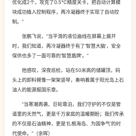
优化成2个，攻克了0.5℃精度关卡，把自动计算模
块成功植入控制程序，再冷凝器终于实现了自动控
制。”
张鹏飞说，“当平滑的液位曲线在屏幕上展开
时，我们知道，再冷凝器终于有了‘智慧大脑’，安全
保供也多了一面可靠的‘智慧盾牌’。”
他感叹，深夜巡检，站在50米高的储罐顶，码
头上的卸料臂像一架架竖琴，奏响着属于阳光岛上石
油人的能源报国乐章。
“当寒潮再袭、巨轮靠泊，我们守护的不仅是管
道里的天然气，更是千万家庭的温暖期盼；我们传承
的不仅是石油精神，更是‘扎根海岛、为国争气’的时
代使命。”（余晖）