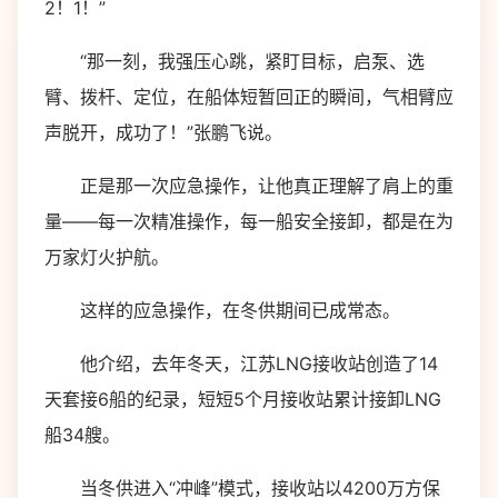
2！1！”
“那一刻，我强压心跳，紧盯目标，启泵、选
臂、拨杆、定位，在船体短暂回正的瞬间，气相臂应
声脱开，成功了！”张鹏飞说。
正是那一次应急操作，让他真正理解了肩上的重
量——每一次精准操作，每一船安全接卸，都是在为
万家灯火护航。
这样的应急操作，在冬供期间已成常态。
他介绍，去年冬天，江苏LNG接收站创造了14
天套接6船的纪录，短短5个月接收站累计接卸LNG
船34艘。
当冬供进入“冲峰”模式，接收站以4200万方保