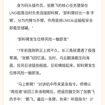
身为码头操作员，张鹏飞的核心任务便是在
LNG船靠泊时负责连接卸料臂，“卸料臂好比一条‘手
臂’，分为内臂与外臂，作用是将LNG从运输船安全
卸载至储罐。”
“卸料臂发生位移风险一触即发”
“7年前我刚转正上岗不久，长三角就遭遇了极强
寒潮。”张鹏飞回忆道。当时，乌云翻涌着压向海
面，狂风巨浪猛拍船舷，巨轮横摇起来，卸料臂发生
位移风险一触即发。
“马上断臂！”对讲机中传来紧急指令。师傅以
“两倍速”收回三条液相臂后，把遥控器交到了张鹏飞
的手中：“鹏飞，最后一条臂，你来！听我指令！3！