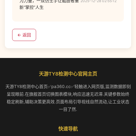
为力量，一双仿生手让截肢者重
2025-12-28 02:55:12
新“掌控”人生
← 返回
天游TY8检测中心官网主页
天游TY8检测中心首页✅pa360.cc✅轻触进入网页版,监测数据即刻
呈现眼前.在旗舰首页切换图表模块,响应迅速无迟滞.关键参数始终
稳定刷新,辅助决策更高效.页面布局引导视线自然流动,让工业状态
一目了然.
快速导航