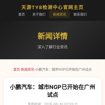
天游TY8检测中心官网主页
首页
关于我们
新闻资讯
联系我们
新闻详情
深入了解行业资讯
首页
›
新闻资讯
›
小鹏汽车：城市NGP已开始在广州试点
小鹏汽车：城市NGP已开始在广州
试点
发布时间：2026-06-30 02:55:11