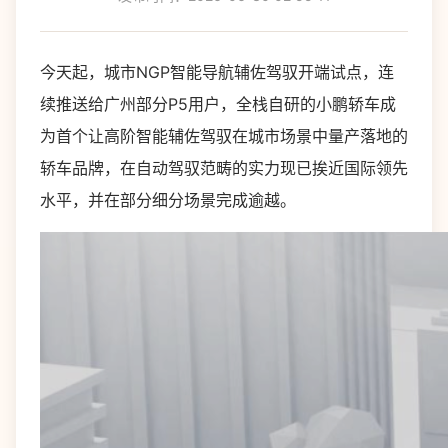
今天起，城市NGP智能导航辅佐驾驭开端试点，连
续推送给广州部分P5用户，全栈自研的小鹏轿车成
为首个让高阶智能辅佐驾驭在城市场景中量产落地的
轿车品牌，在自动驾驭范畴的实力现已挨近国际领先
水平，并在部分细分场景完成逾越。