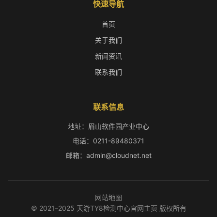
快速导航
首页
关于我们
新闻资讯
联系我们
联系信息
地址：眉山软件园产业中心
电话：0211-89480371
邮箱：admin@cloudnet.net
网站地图
© 2021–2025 天游TY8检测中心官网主页 版权所有