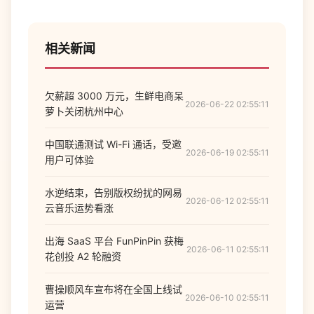
相关新闻
欠薪超 3000 万元，生鲜电商呆
2026-06-22 02:55:11
萝卜关闭杭州中心
中国联通测试 Wi-Fi 通话，受邀
2026-06-19 02:55:11
用户可体验
水逆结束，告别版权纷扰的网易
2026-06-12 02:55:11
云音乐运势看涨
出海 SaaS 平台 FunPinPin 获梅
2026-06-11 02:55:11
花创投 A2 轮融资
曹操顺风车宣布将在全国上线试
2026-06-10 02:55:11
运营