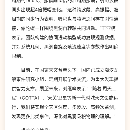
周期约19.6天、振幅超10倍的准周期振荡；射电波段
同步出现超4倍振幅变化。“这种跨波段、高振幅、准
周期的同步行为表明，吸积盘与喷流之间存在刚性连
接，像陀螺一样围绕黑洞自转轴共同进动。”王亚楠
表示。团队构建的协同进动模型成功复现观测数据，
并对系统几何、黑洞自旋及喷流速度等参数作出明确
限制。
目前，在国家天文台牵头下，国内已成立潮汐瓦
解事件研究小组，定期开展学术交流，为重大发现提
供智力支撑。展望未来，刘继峰表示：“随着‘司天工
程’（GOTTA）、‘天关’卫星等新一代时域天文设施运
行，我们将实现全天区深度、多波段、高频次监测，
发现更多此类事件，深化对黑洞吸积物理的理解。”