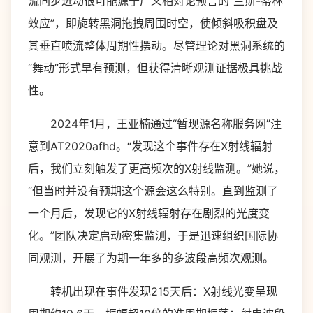
流同步进动很可能源于广义相对论预言的“兰斯-蒂林
效应”，即旋转黑洞拖拽周围时空，使倾斜吸积盘及
其垂直喷流整体周期性摆动。尽管理论对黑洞系统的
“舞动”形式早有预测，但获得清晰观测证据极具挑战
性。
2024年1月，王亚楠通过“暂现源名称服务网”注
意到AT2020afhd。“发现这个事件存在X射线辐射
后，我们立刻触发了更高频次的X射线监测。”她说，
“但当时并没有预期这个源会这么特别。直到监测了
一个月后，发现它的X射线辐射存在剧烈的光度变
化。”团队决定启动密集监测，于是迅速组织国际协
同观测，开展了为期一年多的多波段高频次观测。
转机出现在事件发现215天后：X射线光变呈现