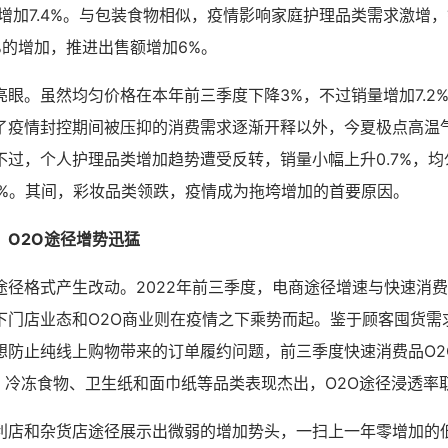
额增加7.4%。与包装食物相似，疫情影响家庭护理品类需求激增
6%的增加，推进出售额增加6%。
亮眼。虽然均匀价格在本年前三季度下降3%，不过销量增加7.2
。除了疫情封控期间被压抑的消费需求逐渐开释以外，今夏极点高温
过，个人护理品类增加趋势遭受反转，销量小幅上升0.7%，均匀
.9%。其间，彩妆品类领跌，疫情成为拖垮增加的首要原因。
，O2O途径增势迅猛
途径格式产生改动。2022年前三季度，电商途径增速与快速消
下门店业态和O2O商业则在疫情之下乘势而起。鉴于顾客囤货需
想防止纯线上购物带来的订单履约问题，前三季度快速消费品O2
%。冷冻食物、卫生纸和面巾纸等品类表现杰出，O2O途径浸透率
利店和杂货店途径展示出微弱的增加势头，一扫上一年零增加的