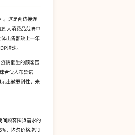
二》。这是两边接连
这四大消费品范畴中
全体出售额较上一年
DP增速。
。疫情催生的顾客囤
球合伙人布鲁诺
然展示出微弱耐性，未
期间顾客囤货需求的
6%，均匀价格增加