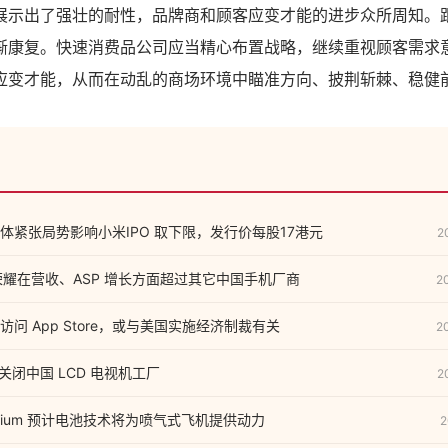
展示出了强壮的耐性，品牌商和顾客应变才能的进步众所周知。
渐康复。快速消费品公司应当精心布置战略，继续重视顾客需求
应变才能，从而在动乱的商场环境中瞄准方向、披荆斩棘、稳健前
体紧张局势影响小米IPO 取下限，发行价每股17港元
2
1 荣耀在营收、ASP 增长方面超过其它中国手机厂商
2
问 App Store，或与美国实施经济制裁有关
2
虑关闭中国 LCD 电视机工厂
2
lium 预计电池技术将为喷气式飞机提供动力
2