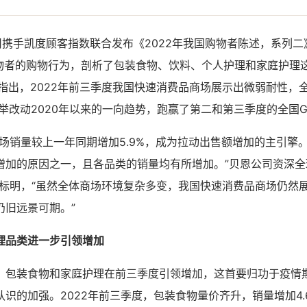
司携手凯度顾客指数联合发布《2022年我国购物者陈述，系列
购物者的购物行为，剖析了包装食物、饮料、个人护理和家庭护理
述指出，2022年前三季度我国快速消费品商场展示出微弱耐性，
一举改动2020年以来的一向趋势，跑赢了第二和第三季度的全国G
商场销量较上一年同期增加5.9%，成为拉动出售额增加的主引擎
增加的原因之一，且各品类的销量均有所增加。”贝恩公司资深全
nnes）标明，“虽然全体商场环境复杂多变，我国快速消费品商场仍
仍旧远景可期。”
理品类进一步引领增加
，包装食物和家庭护理在前三季度引领增加，这首要归功于疫情
识的加强。2022年前三季度，包装食物量价齐升，销量增加4.