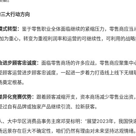
的三大行动方向
模式转型：
鉴于零售职业全体面临继续的紧缩压力，零售商应当
增加为重心，转变为重视利润率和运营的可继续性，可利用的战略
会进步顾客忠诚度：
面临零售商场的许多应战，零售商应聚集中
径顾客运营进步顾客忠诚度，一起进一步着力打造线上线下无缝联
场奠定根基。
差异化竞赛优势：
跟着顾客减缩开支，资本商场减少零售业出资
经过自有品牌或独家产品继续引流、拉新获客。
人、大中华区消费品事务主席邓旻标明：“展望2023年，我国快
场远景存在巨大不确定性，咱们仍然有理由对未来坚持达观情绪