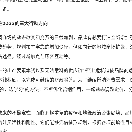
准备。
2023的三大行动方向
同商场的动态改变和竞赛的日益加剧，品牌有必要打造全新增加
费趋势，规划布置牢靠的增加途径，例如向新的地域商场扩张，
售途径，经过新触点与顾客互动等。
升的出产要素本钱以及无法意料的供应链“断链”危机迫使品牌商
本钱根底，以完成可继续的财政报答。为了继续影响消费需求、
测验，边学习”的方法：不断优化营销作用，一起动态调整定价、
。
未来的不确定性：
面临崎岖重复的疫情和地缘政治紧张局势，品
构建灵活性和耐性。它们能够凭借情形规划，根据各项前瞻性目
预案。