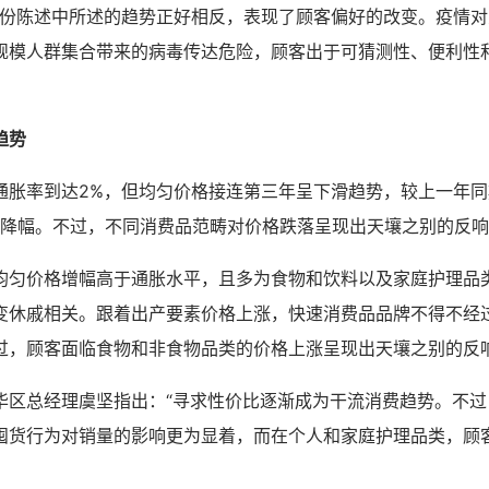
一份陈述中所述的趋势正好相反，表现了顾客偏好的改变。疫情
规模人群集合带来的病毒传达危险，顾客出于可猜测性、便利性
趋势
通胀率到达2%，但均匀价格接连第三年呈下滑趋势，较上一年同期
最大降幅。不过，不同消费品范畴对价格跌落呈现出天壤之别的反
均匀价格增幅高于通胀水平，且多为食物和饮料以及家庭护理品
变休戚相关。跟着出产要素价格上涨，快速消费品品牌不得不经
过，顾客面临食物和非食物品类的价格上涨呈现出天壤之别的反
华区总经理虞坚指出：“寻求性价比逐渐成为干流消费趋势。不过
囤货行为对销量的影响更为显着，而在个人和家庭护理品类，顾